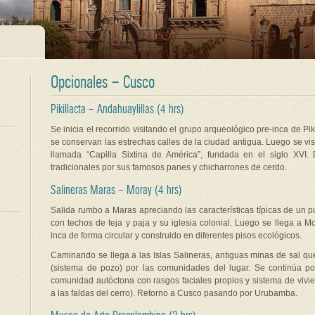
Opcionales – Cusco
Pikillacta – Andahuaylillas (4 hrs)
Se inicia el recorrido visitando el grupo arqueológico pre-inca de Pi
se conservan las estrechas calles de la ciudad antigua. Luego se vis
llamada “Capilla Sixtina de América”, fundada en el siglo XVI.
tradicionales por sus famosos panes y chicharrones de cerdo.
Salineras Maras – Moray (4 hrs)
Salida rumbo a Maras apreciando las características típicas de un 
con techos de teja y paja y su iglesia colonial. Luego se llega a Mor
inca de forma circular y construido en diferentes pisos ecológicos.
Caminando se llega a las Islas Salineras, antiguas minas de sal qu
(sistema de pozo) por las comunidades del lugar. Se continúa po
comunidad autóctona con rasgos faciales propios y sistema de vivi
a las faldas del cerro). Retorno a Cusco pasando por Urubamba.