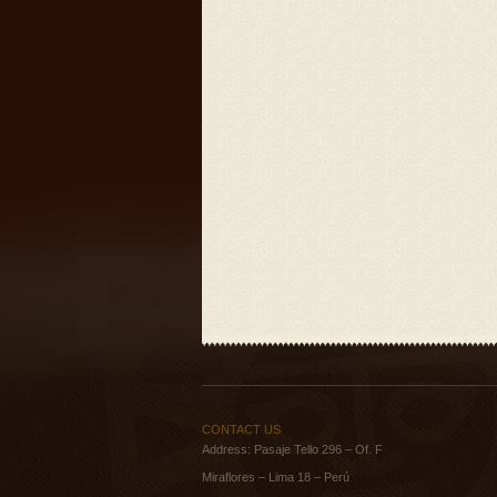
CONTACT US
Address: Pasaje Tello 296 – Of. F
Miraflores – Lima 18 – Perú