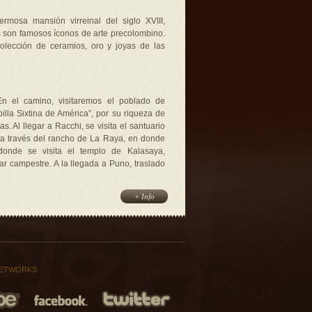
mosa mansión virreinal del siglo XVIII,
s son famosos íconos de arte precolombino.
lección de ceramios, oro y joyas de las
 En el camino, visitaremos el poblado de
lla Sixtina de América”, por su riqueza de
s. Al llegar a Racchi, se visita el santuario
 a través del rancho de La Raya, en donde
onde se visita el templo de Kalasaya,
ar campestre. A la llegada a Puno, traslado
NETWORKS