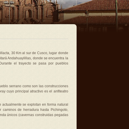
killacta, 30 Km al sur de Cusco, lugar donde
itará Andahuaylillas, donde se encuentra la
 Durante el trayecto se pasa por pueblos
pueblo serrano como son las construcciones
ay cuyo principal atractivo es el anfiteatro
e actualmente se explotan en forma natural
r caminos de herradura hasta Pichingoto,
enda únicos (cavernas construidas pegadas