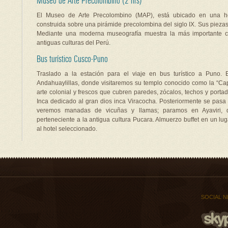
Museo de Arte Precolombino (2 hrs)
El Museo de Arte Precolombino (MAP), está ubicado en una her
construida sobre una pirámide precolombina del siglo IX. Sus pieza
Mediante una moderna museografía muestra la más importante co
antiguas culturas del Perú.
Bus turístico Cusco-Puno
Traslado a la estación para el viaje en bus turístico a Puno.
Andahuaylillas, donde visitaremos su templo conocido como la “Capi
arte colonial y frescos que cubren paredes, zócalos, techos y portada
Inca dedicado al gran dios inca Viracocha. Posteriormente se pasa
veremos manadas de vicuñas y llamas; paramos en Ayaviri, d
perteneciente a la antigua cultura Pucara. Almuerzo buffet en un lug
al hotel seleccionado.
SOCIAL 