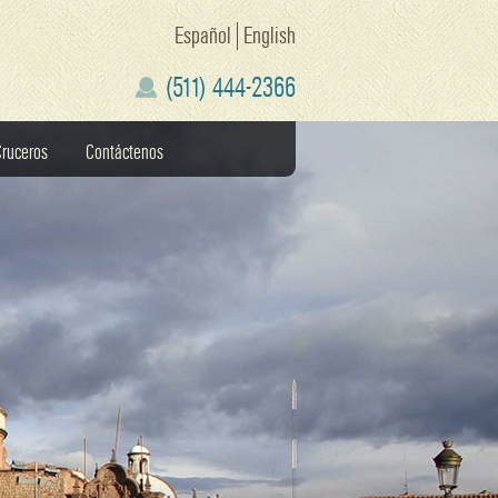
Español
English
(511) 444-2366
ruceros
Contáctenos