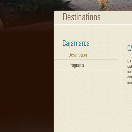
Destinations
Cajamarca
C
Description
La
Programs
co
fue
co
im