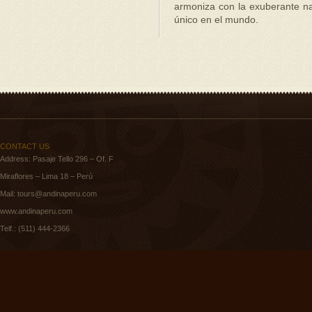
armoniza con la exuberante na
único en el mundo.
CONTACT US
Address: Pasaje Tello 296 – Of. F
Miraflores – Lima 18 – Perú
Mail:
tours@andinaperu.com
www.andinaperu.com
Telf.: (511) 444-2366