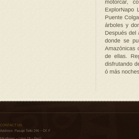
motorcar, c
ExplorNapo L
Puente Colgan
árboles y do
Después del 
donde se pu
Amazónicas c
de ellas. Re
disfrutando d
ó más noches
CONTACT US
Address: Pasaje Tello 296 – Of. F
Miraflores – Lima 18 – Perú