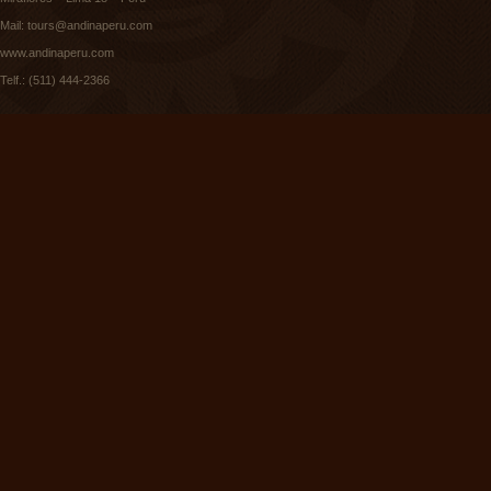
Mail:
tours@andinaperu.com
www.andinaperu.com
Telf.: (511) 444-2366