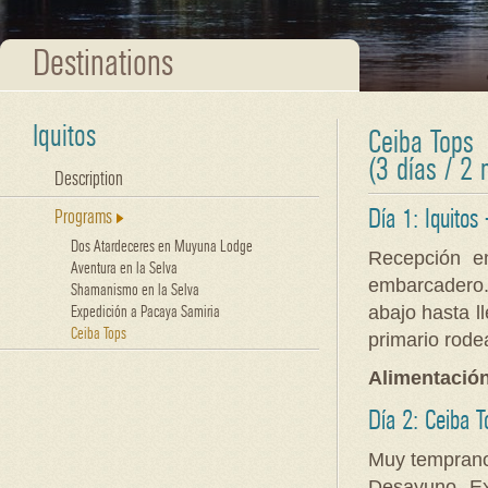
Destinations
Iquitos
Ceiba Tops
(3 días / 2
Description
Día 1: Iquitos
Programs
Dos Atardeceres en Muyuna Lodge
Recepción en
Aventura en la Selva
embarcadero.
Shamanismo en la Selva
abajo hasta l
Expedición a Pacaya Samiria
Ceiba Tops
primario rode
Alimentació
Día 2: Ceiba T
Muy temprano
Desayuno. Ex